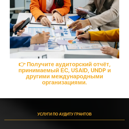
👉 Получите
аудиторский отчёт
,
принимаемый
ЕС
,
USAID
,
UNDP
и
другими международными
организациями.
УСЛУГИ ПО АУДИТУ ГРАНТОВ