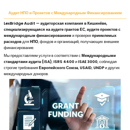
Аудит НПО и Проектов с Международным Финансированием
LexBridge Audit — аудиторская компания в Кишинёве,
специализирующаяся на аудите грантов ЕС
,
аудите проектов с
международным финансированием
и проверке
приемлемых
расходов
для
НПО
, фондов и организаций, получающих внешнее
финансирование.
Мы предоставляем услуги в соответствии с
Международными
стандартами аудита (ISA)
,
ISRS 4400
и
ISAE 3000
, соблюдая
строгие требования
Европейского Союза
,
USAID
,
UNDP
и других
международных доноров.